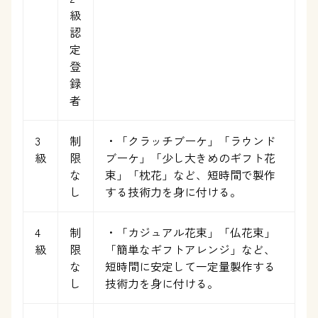
級
認
定
登
録
者
3
制
・「クラッチブーケ」「ラウンド
級
限
ブーケ」「少し大きめのギフト花
な
束」「枕花」など、短時間で製作
し
する技術力を身に付ける。
4
制
・「カジュアル花束」「仏花束」
級
限
「簡単なギフトアレンジ」など、
な
短時間に安定して一定量製作する
し
技術力を身に付ける。