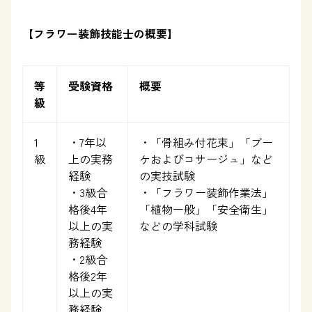
【フラワー装飾技能士の概要】
等
受験資格
概要
級
1
・7年以
・「骨組み付花束」「ブー
級
上の実務
ケおよびコサージュ」など
経験
の実技試験
・3級合
・「フラワー装飾作業法」
格後4年
「植物一般」「安全衛生」
以上の実
などの学科試験
務経験
・2級合
格後2年
以上の実
務経験