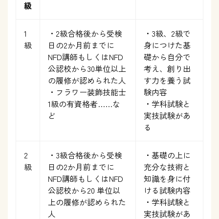
級
1
・2級合格後から受検
・3級、2級で
級
日の2か月前までに
身につけた基
NFD講師もしくはNFD
礎から自分で
公認校から30単位以上
考え、創り出
の履修が認められた人
す力を養う試
・フラワー装飾技能士
験内容
1級の有資格者……な
・学科試験と
ど
実技試験があ
る
2
・3級合格後から受検
・基礎の上に
級
日の2か月前までに
充分な技術と
NFD講師もしくはNFD
知識を身に付
公認校から20 単位以
ける試験内容
上の履修が認められた
・学科試験と
人
実技試験があ