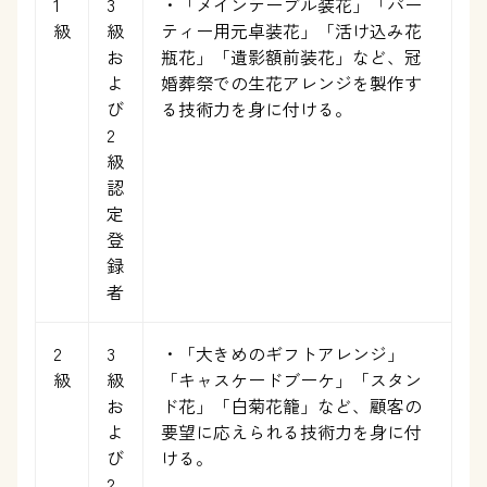
1
3
・「メインテーブル装花」「パー
級
級
ティー用元卓装花」「活け込み花
お
瓶花」「遺影額前装花」など、冠
よ
婚葬祭での生花アレンジを製作す
び
る技術力を身に付ける。
2
級
認
定
登
録
者
2
3
・「大きめのギフトアレンジ」
級
級
「キャスケードブーケ」「スタン
お
ド花」「白菊花籠」など、顧客の
よ
要望に応えられる技術力を身に付
び
ける。
2