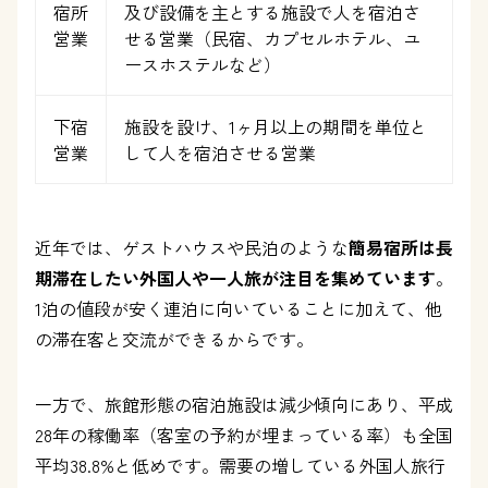
宿所
及び設備を主とする施設で人を宿泊さ
営業
せる営業（民宿、カプセルホテル、ユ
ースホステルなど）
下宿
施設を設け、1ヶ月以上の期間を単位と
営業
して人を宿泊させる営業
近年では、ゲストハウスや民泊のような
簡易宿所は
長
期滞在したい外国人や一人旅が注目を集めています
。
1泊の値段が安く連泊に向いていることに加えて、他
の滞在客と交流ができるからです。
一方で、旅館形態の宿泊施設は減少傾向にあり、平成
28年の稼働率（客室の予約が埋まっている率）も全国
平均38.8%と低めです。需要の増している外国人旅行