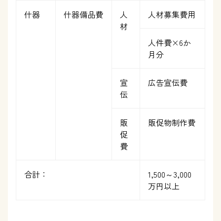
什器
什器備品費
人
人材募集費用
材
人件費×6か
月分
宣
広告宣伝費
伝
販
販促物制作費
促
費
合計：
1,500～3,000
万円以上