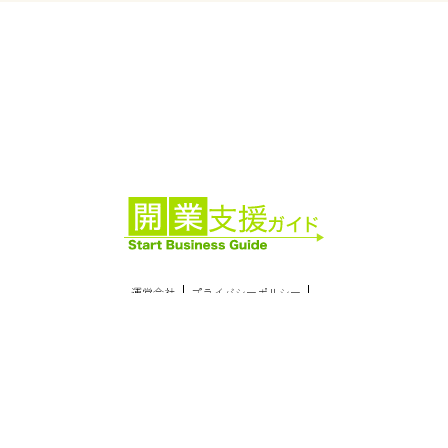
運営会社
プライバシーポリシー
話しながら相談する
開業にいくら必要？
電話で相談
資金シミュレーター
©2023 株式会社SoLabo