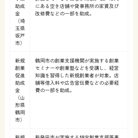
助成
にある空き店舗や貸事務所の家賃及び
金
改修費などの一部を助成。
（埼
玉県
坂戸
市）
新規
鶴岡市の創業支援機関が実施する創業
創業
セミナーや創業塾などを受講し、経営
促進
知識を習得した新規創業者が対象。店
助成
舗等借入料や広告宣伝費などの必要経
金
費の一部を助成。
（山
形県
鶴岡
市）
新規
新発田市が実施する特定創業支援等事