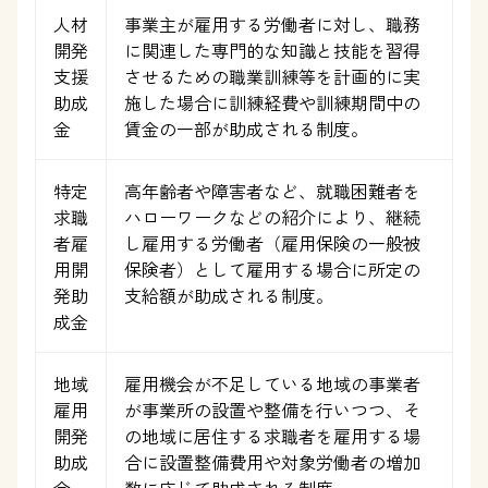
人材
事業主が雇用する労働者に対し、職務
開発
に関連した専門的な知識と技能を習得
支援
させるための職業訓練等を計画的に実
助成
施した場合に訓練経費や訓練期間中の
金
賃金の一部が助成される制度。
特定
高年齢者や障害者など、就職困難者を
求職
ハローワークなどの紹介により、継続
者雇
し雇用する労働者（雇用保険の一般被
用開
保険者）として雇用する場合に所定の
発助
支給額が助成される制度。
成金
地域
雇用機会が不足している地域の事業者
雇用
が事業所の設置や整備を行いつつ、そ
開発
の地域に居住する求職者を雇用する場
助成
合に設置整備費用や対象労働者の増加