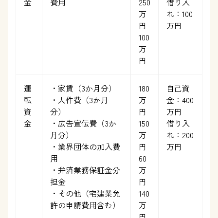
金
費用
250
借り入
万
れ：100
円
万円
100
万
円
運
・家賃（3か月分）
180
自己資
転
・人件費（3か月
万
金：400
資
分）
円
万円
金
・広告宣伝費（3か
150
借り入
月分）
万
れ：200
・業界団体の加入費
円
万円
用
60
・弁済業務保証金分
万
担金
円
・その他（宅建業免
140
許の申請費用含む）
万
円