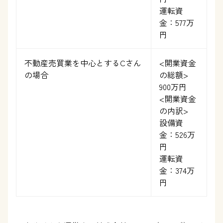
運転資
金：577万
円
不動産売買業を中心とするCさん
<開業資金
の場合
の総額>
900万円
<開業資金
の内訳>
設備資
金：526万
円
運転資
金：374万
円