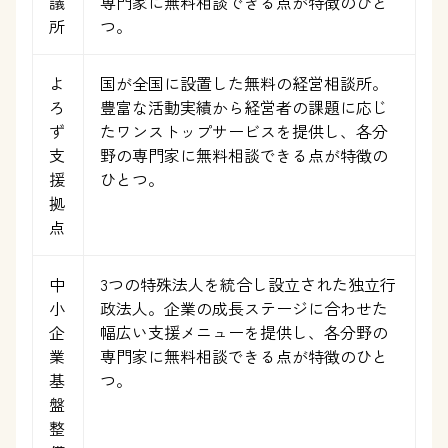
議
専門家に無料相談できる点が特徴のひと
所
つ。
よ
国が全国に設置した無料の経営相談所。
ろ
豊富な活動実績から経営者の課題に応じ
ず
たワンストップサービスを提供し、各分
支
野の専門家に無料相談できる点が特徴の
援
ひとつ。
拠
点
中
3つの特殊法人を統合し設立された独立行
小
政法人。企業の成長ステージに合わせた
企
幅広い支援メニューを提供し、各分野の
業
専門家に無料相談できる点が特徴のひと
基
つ。
盤
整