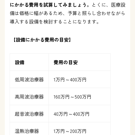
にかかる費用を試算してみましょう。
とくに、医療設
備は価格に幅があるため、予算と照らし合わせながら
導入する設備を検討することになります。
【設備にかかる費用の目安】
設備
費用の目安
低周波治療器
1
万円～
400
万円
高周波治療器
160
万円～
500
万円
超音波治療器
40
万円～
400
万円
温熱治療器
1
万円～
200
万円