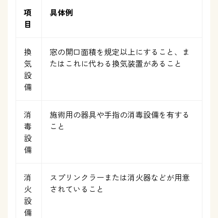
項
具体例
目
換
窓の開口面積を規定以上にすること、ま
気
たはこれに代わる換気装置があること
設
備
消
施術用の器具や手指の消毒設備を有する
毒
こと
設
備
消
スプリンクラーまたは消火器などが用意
火
されていること
設
備