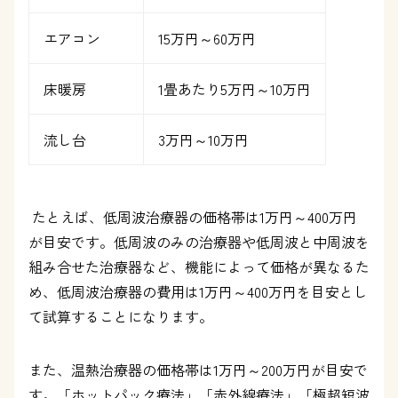
エアコン
15
万円～
60
万円
床暖房
1
畳あたり
5
万円～
10
万円
流し台
3
万円～
10
万円
たとえば、低周波治療器の価格帯は
1
万円～
400
万円
が目安です。低周波のみの治療器や低周波と中周波を
組み合せた治療器など、機能によって価格が異なるた
め、低周波治療器の費用は
1
万円～
400
万円を目安とし
て試算することになります。
また、温熱治療器の価格帯は
1
万円～
200
万円が目安で
す。「ホットパック療法」「赤外線療法」「極超短波