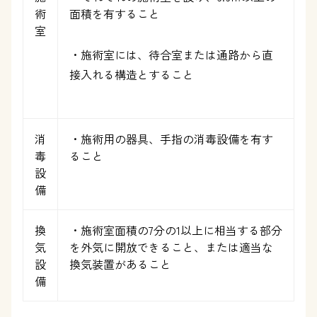
術
面積を有すること
室
・施術室には、待合室または通路から直
接入れる構造とすること
消
・施術用の器具、手指の消毒設備を有す
毒
ること
設
備
換
・施術室面積の
7
分の
1
以上に相当する部分
気
を外気に開放できること、または適当な
設
換気装置があること
備