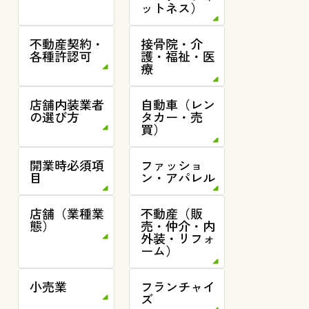
ットネス）
不動産契約・
接骨院・介
各種許認可
護・福祉・医
療
店舗内装業者
自動車（レン
の選び方
タカー・売
買）
開業時必須項
ファッショ
目
ン・アパレル
店舗（業種業
不動産（販
態）
売・仲介・内
外装・リフォ
ーム）
小売業
フランチャイ
ズ