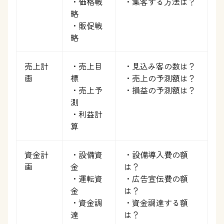
・価格戦
・集客する方法は？
略
・販促戦
略
売上計
・売上目
・見込み客の数は？
画
標
・売上の予測額は？
・売上予
・損益の予測額は？
測
・利益計
算
資金計
・設備資
・設備導入費の額
画
金
は？
・運転資
・広告宣伝費の額
金
は？
・資金調
・資金調達する額
達
は？